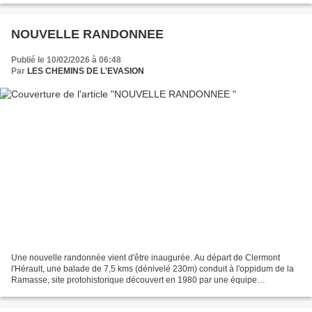
NOUVELLE RANDONNEE
Publié le 10/02/2026 à 06:48
Par
LES CHEMINS DE L'EVASION
Une nouvelle randonnée vient d'être inaugurée. Au départ de Clermont
l'Hérault, une balade de 7,5 kms (dénivelé 230m) conduit à l'oppidum de la
Ramasse, site protohistorique découvert en 1980 par une équipe
clermontaise .Ensuite, le cheminement se poursuit...