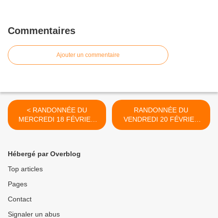
Commentaires
Ajouter un commentaire
< RANDONNÉE DU
RANDONNÉE DU
MERCREDI 18 FÉVRIER
VENDREDI 20 FÉVRIER
2026 : SÈTE, DU THÉÂTRE
2026 : FRONTIGNAN, LE
DE LA MER À LA
CHEMIN DES VIGNES.
CORNICHE. ANIMATRICE
ANIMATEUR BERNARD.
Hébergé par Overblog
MARIE FRANCE. PHOTOS
PHOTOS MARIE FRANCE
MARIE FRANCE ET MARIE
ET MARIE JOSÉ. >
Top articles
JOSÉ.
Pages
Contact
Signaler un abus