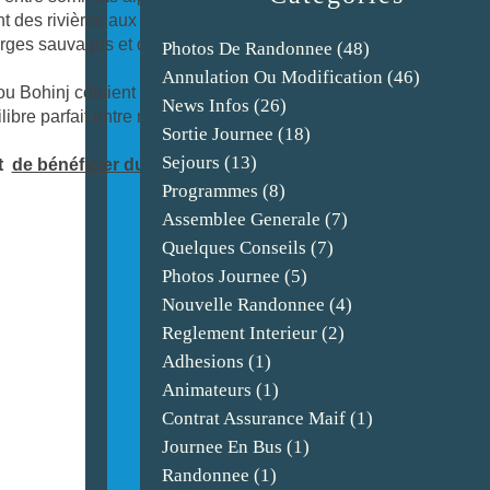
nt des rivières aux eaux turquoise, traversent des
rges sauvages et des villages traditionnels nichés au
Photos De Randonnee
(48)
Annulation Ou Modification
(46)
 Bohinj côtoient cascades, plateaux karstiques et
News Infos
(26)
bre parfait entre nature intacte et douceur de vivre.
Sortie Journee
(18)
Sejours
(13)
et
de bénéficier du tarif groupe
.
Programmes
(8)
Assemblee Generale
(7)
Quelques Conseils
(7)
Photos Journee
(5)
Nouvelle Randonnee
(4)
Reglement Interieur
(2)
Adhesions
(1)
Animateurs
(1)
Contrat Assurance Maif
(1)
Journee En Bus
(1)
Randonnee
(1)