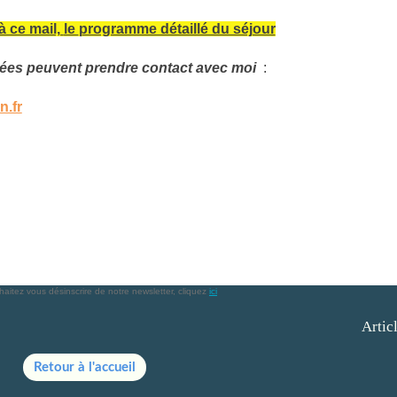
à ce mail,
le
programme détaillé du séjour
ées peuvent prendre contact avec moi
:
.fr
aitez vous désinscrire de notre newsletter, cliquez
ici
Artic
Retour à l'accueil