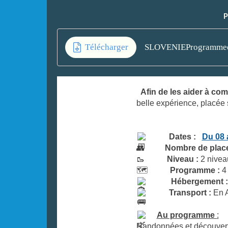
P
Télécharger
SLOVENIEProgrammee
Afin de les aider à com
belle expérience, placée s
Dates :
Du 08 
👥
Nombre de plac
🥾
Niveau :
2 nivea
🗺️
Programme :
4
Hébergement :
Transport :
En 
Au programme
:
Randonnées et découverte