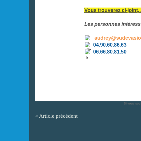
Vous trouverez ci-joint, 
Les personnes intéress
️
audrey@sudevasion
04.90.60.86.63
06.66.80.81.50
Si vous souh
« Article précédent