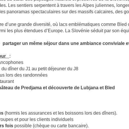
ndes. Les sentiers serpentent à travers les Alpes juliennes, longe
t des panoramas spectaculaires sur des massifs calcaires, des go
e d’une grande diversité, où lacs emblématiques comme Bled ou
mi les plus étendues d’Europe. La Slovénie séduit par son équili
de
partager un même séjour dans une ambiance conviviale 
jour
:
ancophones
e
du dîner du J1 au petit déjeuner du J8
lus lors des randonnées
taurant
hâteau de Predjama et découverte de Lubjana et Bled
us
(hormis les assurances et les boissons lors des dîners).
roupes et pour les clients individuels
s fois
possible (chèque ou carte bancaire).