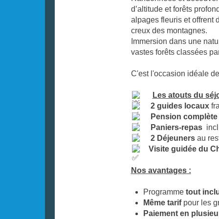
d’altitude et forêts profo
alpages fleuris et offren
creux des montagnes.
Immersion dans une natur
vastes forêts classées par
C'est l'occasion idéale 
Les atouts du sé
2
guides locaux
fr
Pension complèt
Paniers-repas
inc
2 Déjeuners
au res
Visite guidée du C
Nos avantages :
Programme
tout incl
Même tarif
pour les g
Paiement en plusieur