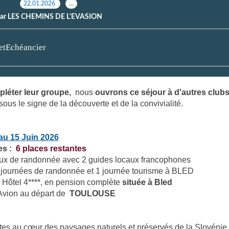
22.01.2026
…
ar LES CHEMINS DE L'EVASION
tEchéancier
pléter leur groupe,
nous
ouvrons ce séjour à d'autres club
ous le signe de la découverte et de la convivialité.
au 15 Juin 2026
es :
6
places
restantes
ux de randonnée avec 2 guides locaux francophones
 journées de randonnée et 1 journée tourisme à BLED
Hôtel 4****, en pension complète
située à Bled
Avion au départ de
TOULOUSE
s au cœur des paysages naturels et préservés de la Slovénie, 