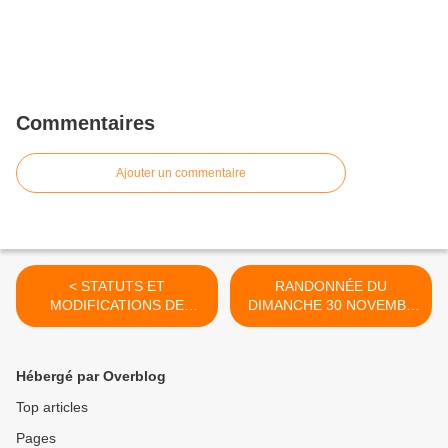
Commentaires
Ajouter un commentaire
< STATUTS ET
RANDONNÉE DU
MODIFICATIONS DE
DIMANCHE 30 NOVEMBE
NOTRE ASSOCIATION
2025 : SALAGOU - LES
VAILHÈS. ANIMATRICE
GERMAINE. PHOTOS
Hébergé par Overblog
CATHERINE. >
Top articles
Pages