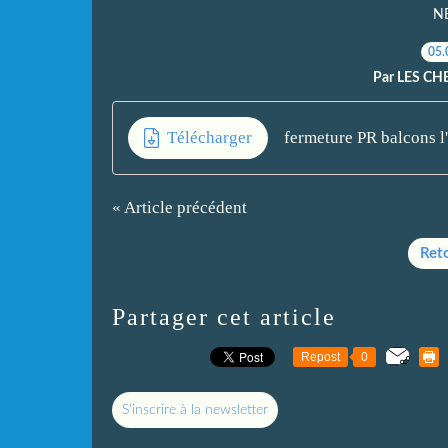
N
05.
Par LES CH
Télécharger
fermeture PR balcons l
« Article précédent
Reto
Partager cet article
Repost
0
S'inscrire à la newsletter